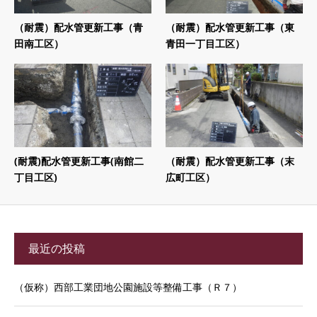
（耐震）配水管更新工事（青
（耐震）配水管更新工事（東
田南工区）
青田一丁目工区）
(耐震)配水管更新工事(南館二
（耐震）配水管更新工事（末
丁目工区)
広町工区）
最近の投稿
（仮称）西部工業団地公園施設等整備工事（Ｒ７）