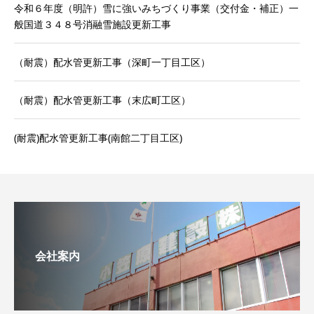
令和６年度（明許）雪に強いみちづくり事業（交付金・補正）一
般国道３４８号消融雪施設更新工事
（耐震）配水管更新工事（深町一丁目工区）
（耐震）配水管更新工事（末広町工区）
(耐震)配水管更新工事(南館二丁目工区)
会社案内