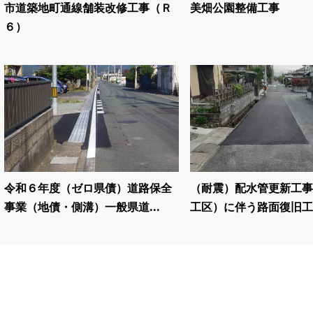
市道築地町通線舗装改修工事（Ｒ
美畑公園整備工事
６）
令和６年度（ゼロ県債）道路保全
（耐震）配水管更新工事
事業（地債・側溝）一般県道...
工区）に伴う路面復旧工