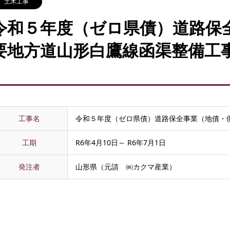
土木工事
令和５年度（ゼロ県債）道路保
要地方道山形白鷹線函渠整備工
工事名
令和５年度（ゼロ県債）道路保全事業（地債・
工期
R6年4月10日～ R6年7月1日
発注者
山形県（元請 ㈱カクマ産業）