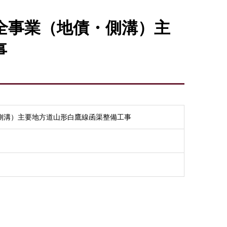
全事業（地債・側溝）主
事
側溝）主要地方道山形白鷹線函渠整備工事