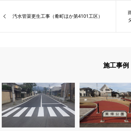
汚水管渠更生工事（肴町ほか第4101工区）
施工事例