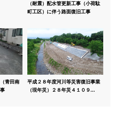
（耐震）配水管更新工事（小荷駄
町工区）に伴う路面復旧工事
（青田南
平成２８年度河川等災害復旧事業
事
（現年災）２８年災４１０９...